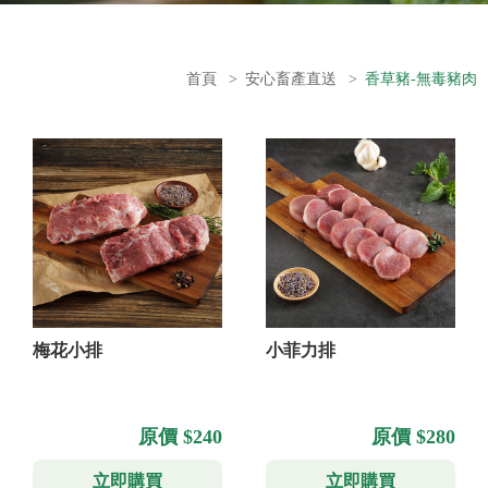
首頁
>
安心畜產直送
>
香草豬-無毒豬肉
梅花小排
小菲力排
原價 $240
原價 $280
立即購買
立即購買