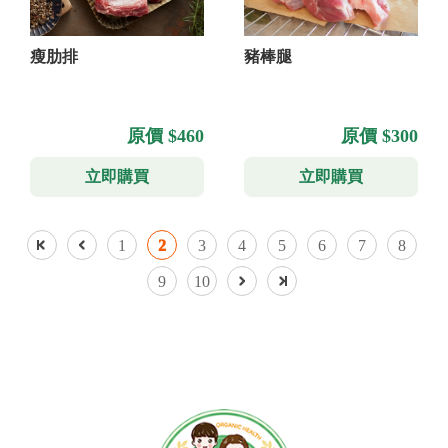
瘦肋排
豬棒腿
原價 $460
原價 $300
立即購買
立即購買
1
2
3
4
5
6
7
8
9
10