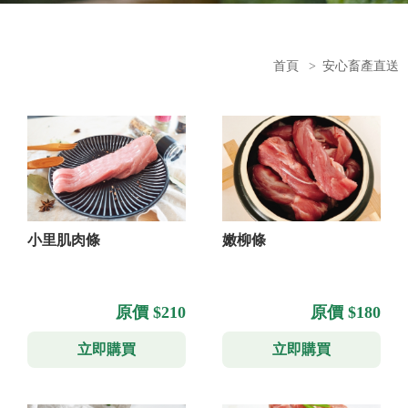
首頁
>
安心畜產直送
小里肌肉條
嫩柳條
原價 $210
原價 $180
立即購買
立即購買