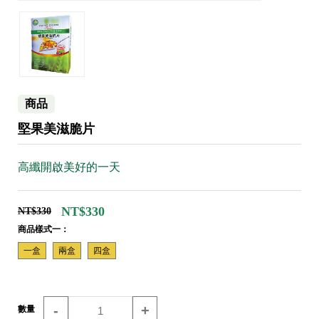
商品
堅果美滋脆片
高纖開啟美好的一天
NT$330
NT$330
商品樣式一：
一盒
兩盒
四盒
-
+
數量