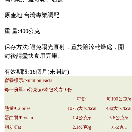
原產地:台灣專業調配
重 量:400公克
保存方法:避免陽光直射，置於陰涼乾燥處，開
封後請盡快食用完畢。
有效期限:18個月(未開封)
營養標示/Nutrition Facts
每一份量25公克(g)/本包裝含16份
每份
每100公克/g
熱量/Calories
107.5大卡/kcal
430大卡/kcal
蛋白質/Protein
1.4公克/g
5.6公克/g
脂肪/Fat
2.1公克/g
8.5公克/g