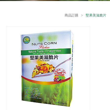
商品訂購
>
堅果美滋脆片