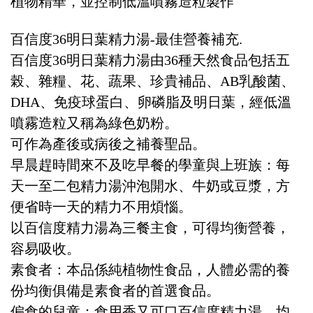
植物精華，並控制低溫噴霧造粒製作
百信度36明日葉精力湯-最佳營養補充.
百信度36明日葉精力湯由36種天然食品包括五
榖、雜糧、花、蔬果、珍貴補品、AB乳酸菌、
DHA、免疫球蛋白、卵磷脂及明日葉，經低溫
噴霧造粒又稱為綠色奶粉。
可作為產後或病後之補養聖品。
早晨趕時間來不及吃早餐的學童與上班族：每
天一至二包精力湯沖泡開水、牛奶或豆漿，方
便省時一天的精力不用煩惱。
以百信度精力湯為三餐主食，可得均衡營養，
容易吸收。
素食者：本品係純植物性食品，人體必需的養
份均衡俱備是素食者的首選食品。
偏食的兒童：食用香又可口百信度精力湯，均