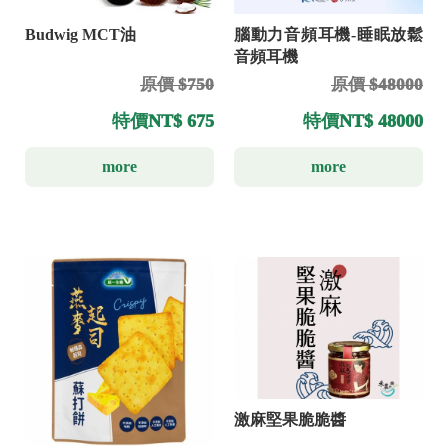
Budwig MCT油
腦動力音頻耳機-睡眠放鬆
音頻耳機
原價 $750
原價 $48000
特價
NT$ 675
特價
NT$ 48000
more
more
激麻堅果脆脆醬