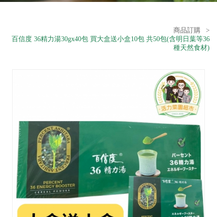
商品訂購
>
百信度 36精力湯30gx40包 買大盒送小盒10包 共50包(含明日葉等36
種天然食材)