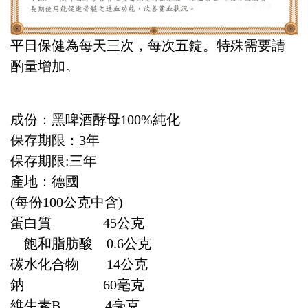
平日保健為每天三次，每次五錠。特殊需要請
酌量增加。
成份：黑啤酒酵母100%純化
保存期限：3年
保存期限:三年
產地：德國
(每份100公克中含)
蛋白質 45公克
飽和脂肪酸 0.6公克
碳水化合物 14公克
鈉 60毫克
維生素B 4毫克