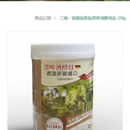
商品訂購
>
三極 - 德國福斯臨黑啤酒酵母錠 250g