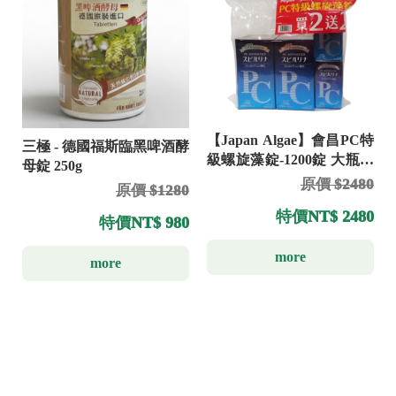
【Japan Algae】會昌PC特
三極 - 德國福斯臨黑啤酒酵
級螺旋藻錠-1200錠 大瓶送
母錠 250g
小瓶(300錠)
原價 $2480
原價 $1280
特價
NT$ 2480
特價
NT$ 980
more
more