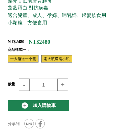
藻寈苷協助肝腎解毒
藻藍蛋白 對抗病毒
適合兒童、成人、孕婦、哺乳婦、銀髮族食用
小顆粒，方便食用
NT$2480
NT$2480
商品樣式一：
一大瓶送一小瓶
兩大瓶送兩小瓶
-
+
數量
加入購物車