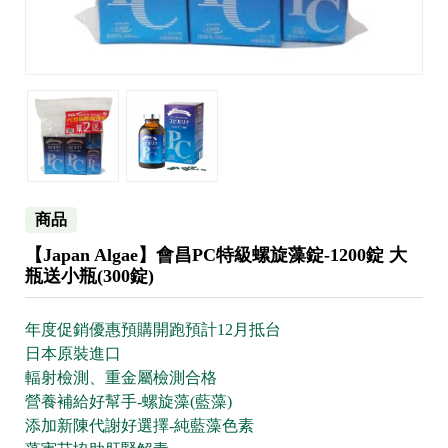
商品
【Japan Algae】會昌PC特級螺旋藻錠-1200錠 大
瓶送小瓶(300錠)
年度促銷優惠預購開跑預計12月抵台
日本原裝進口
輻射檢測、重金屬檢測合格
營養補給好幫手-螺旋藻(藍藻)
添加新陳代謝好選擇-純藍藻色素