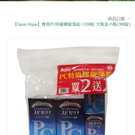
商品訂購
>
【Japan Algae】會昌PC特級螺旋藻錠-1200錠 大瓶送小瓶(300錠)