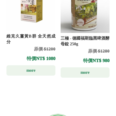
維克久薑黃B群 全天然成
三極 - 德國福斯臨黑啤酒酵
分
母錠 250g
原價 $1200
原價 $1280
特價
NT$ 1080
特價
NT$ 980
more
more