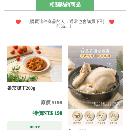
相關熱銷商品
（購買這件商品的人，通常也會購買下列
商品。）
番茄腿丁200g
原價 $198
特價
NT$ 198
more