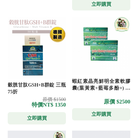
立即購買
蝦紅素晶亮鮮明全素軟膠
穀胱甘肽GSH+B群錠 三瓶
囊(葉黃素+藍莓多酚+) 多
75折
件優惠
原價 $1500
原價 $2500
特價
NT$ 1350
立即購買
立即購買