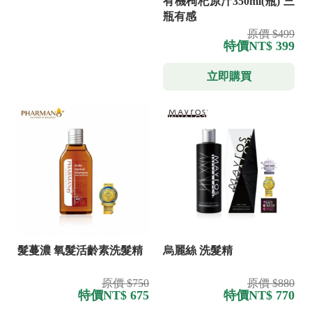
有機枸杞原汁350ml(瓶) 三
瓶有感
原價 $499
特價
NT$ 399
立即購買
髮蔓濃 氧髮活齡素洗髮精
烏麗絲 洗髮精
原價 $750
原價 $880
特價
NT$ 675
特價
NT$ 770