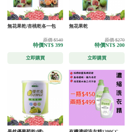
無花果乾/杏桃乾各一包
無花果乾
原價 $540
原價 $270
特價
NT$ 399
特價
NT$ 200
立即購買
立即購買
果然優葡萄乾(罐)
有機濃縮洗衣精1200CC