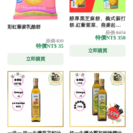
醇厚黑芝麻餅、義式蘇打
餅.紅藜紫菜、燕麥起司蘇
彩虹藜麥乳酪餅
打餅.醇厚.醇厚鮮奶薄餅 任
原價 $474
特價
NT$ 350
意搭享六包 享優惠
原價 $39
特價
NT$ 35
立即購買
立即購買