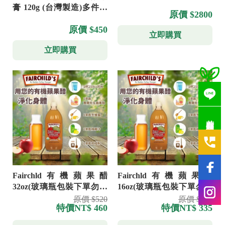
膏 120g (台灣製造)多件優
原價 $2800
惠
原價 $450
立即購買
立即購買
若有疑問歡迎洽詢
Fairchld有機蘋果醋
Fairchld有機蘋果醋
32oz(玻璃瓶包裝下單勿選
16oz(玻璃瓶包裝下單勿選
超取)
超取)
原價 $520
原價 $350
特價
NT$ 460
特價
NT$ 335