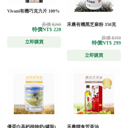
Vivani有機巧克力片 100%
原價 $260
禾農有機黑芝麻粉 350克
特價
NT$ 220
原價 $350
立即購買
特價
NT$ 299
立即購買
優蛋白高鈣植物奶(罐裝)
禾農饌食苦茶油