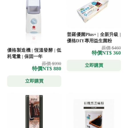
普羅優菌Plus+ | 全新升級 |
優格DIY專用益生菌粉
原價 $460
優格製造機 | 恆溫發酵 | 低
特價
NT$ 360
耗電量 | 保固一年
原價 $990
立即購買
特價
NT$ 880
立即購買