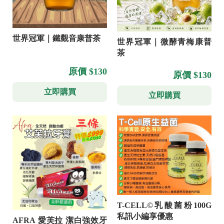
世界冠軍｜鐵觀音康普茶
世界冠軍｜微酵青梅康普
茶
原價 $130
原價 $130
立即購買
立即購買
T-CELL©乳酸菌粉100G
私訊小編享優惠
AFRA 愛芙拉 潔白強效牙