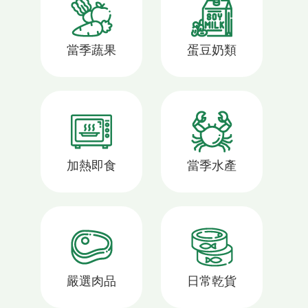
當季蔬果
蛋豆奶類
加熱即食
當季水產
嚴選肉品
日常乾貨