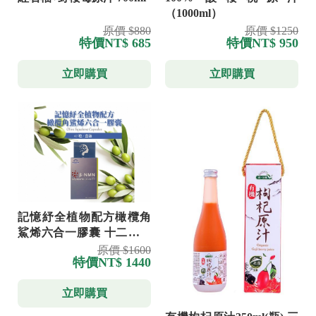
（1000ml）
原價 $880
原價 $1250
特價
NT$ 685
特價
NT$ 950
立即購買
立即購買
記憶紓全植物配方橄欖角
鯊烯六合一膠囊 十二盒送
GSH乳酸菌一盒
原價 $1600
特價
NT$ 1440
立即購買