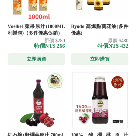
Voelkel 蘋果原汁(1000ML
Byodo 高燃點葵花油(多件
利樂包)（多件優惠促銷）
優惠)
原價 $280
原價 $480
特價
NT$ 266
特價
NT$ 432
立即購買
立即購買
紅石榴+野櫻莓原汁 700ml
100% 酸櫻桃原汁