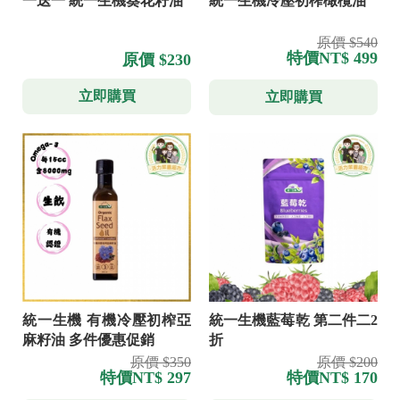
一送一 統一生機葵花籽油
統一生機冷壓初榨橄欖油
原價 $540
特價
NT$ 499
原價 $230
立即購買
立即購買
統一生機 有機冷壓初榨亞
統一生機藍莓乾 第二件二2
麻籽油 多件優惠促銷
折
原價 $350
原價 $200
特價
NT$ 297
特價
NT$ 170