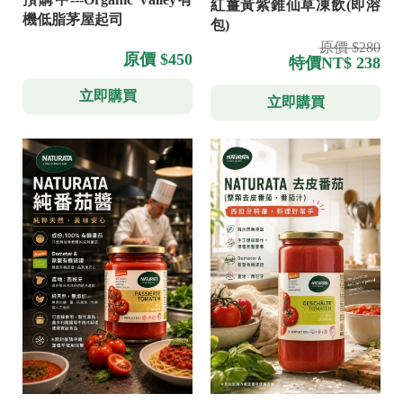
紅薑黃紫錐仙草凍飲(即溶
機低脂茅屋起司
包)
原價 $280
原價 $450
特價
NT$ 238
立即購買
立即購買