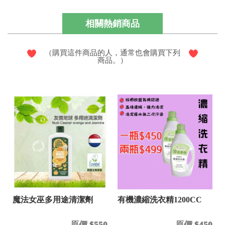
相關熱銷商品
（購買這件商品的人，通常也會購買下列
商品。）
魔法女巫多用途清潔劑
有機濃縮洗衣精1200CC
原價 $550
原價 $450