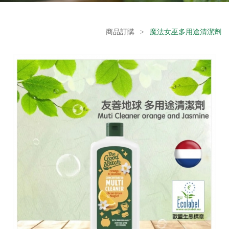
商品訂購
>
魔法女巫多用途清潔劑