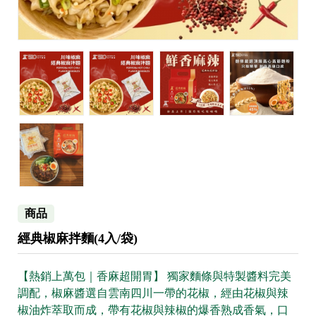
商品
經典椒麻拌麵(4入/袋)
【熱銷上萬包｜香麻超開胃】 獨家麵條與特製醬料完美
調配，椒麻醬選自雲南四川一帶的花椒，經由花椒與辣
椒油炸萃取而成，帶有花椒與辣椒的爆香熟成香氣，口