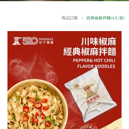
商品訂購
>
經典椒麻拌麵(4入/袋)