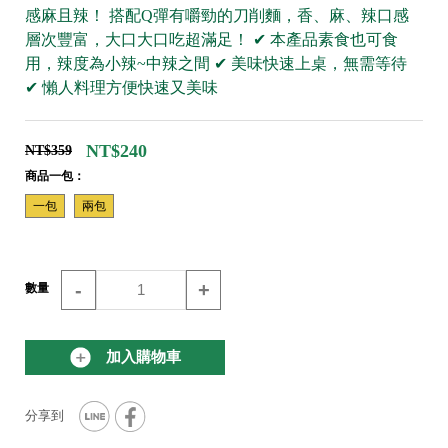
感麻且辣！ 搭配Q彈有嚼勁的刀削麵，香、麻、辣口感
層次豐富，大口大口吃超滿足！ ✔ 本產品素食也可食
用，辣度為小辣~中辣之間 ✔ 美味快速上桌，無需等待
✔ 懶人料理方便快速又美味
NT$240
NT$359
商品一包：
一包
兩包
-
+
數量
加入購物車