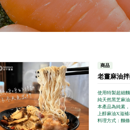
商品
老薑麻油拌麵
使用特製超細麵
純天然黑芝麻油
本產品為純素，
上醇麻油X滋補
料理方式：麵條