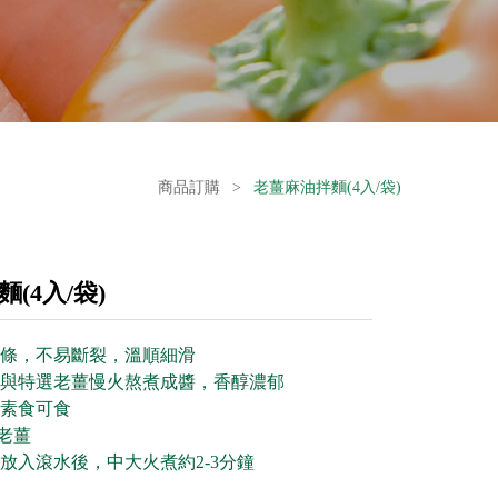
商品訂購
>
老薑麻油拌麵(4入/袋)
(4入/袋)
條，不易斷裂，溫順細滑
與特選老薑慢火熬煮成醬，香醇濃郁
素食可食
老薑
放入滾水後，中大火煮約2-3分鐘