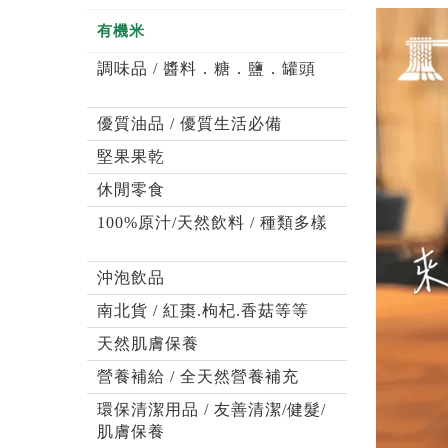
有機米
調味品 / 醬料．糖．鹽．罐頭
優質油品 / 優質生活必備
堅果果乾
休閒零食
100%原汁/天然飲料 / 種類多樣
沖泡飲品
南北貨 / 紅棗.枸杞.香菇等等
天然肌膚保養
營養補給 / 全天然營養補充
環保清潔用品 / 友善清潔/健髮/
肌膚保養