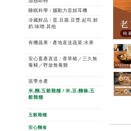
加熱即時
睡眠科學 / 腦動力音頻耳機
冷藏鮮品 / 蛋.豆腐.豆漿.起司.鮮
奶.味噌.其他
有機蔬果 / 產地直送蔬菜.水果
安心畜產直送 / 香草豬／三久無
毒豬／野放無毒雞
當季水產
米.麵.五穀雜糧 / 米.豆.麵條.五
穀雜糧
五穀雜糧
安心麵食