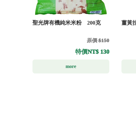
聖光牌有機純米米粉 200克
薑黃拉
原價 $150
特價
NT$ 130
more