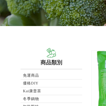
商品類別
免運商品
優格DIY
Kai康普茶
冬季鍋物