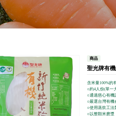
商品
聖光牌有機
含米量100%的
○約4人份(單一
○通過慈心有機
○嚴選台灣有機
○使用蒸炊工法
○以整顆米磨漿