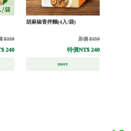
胡麻椒香拌麵(4入/袋)
 $359
原價 $359
$ 240
特價
NT$ 240
more