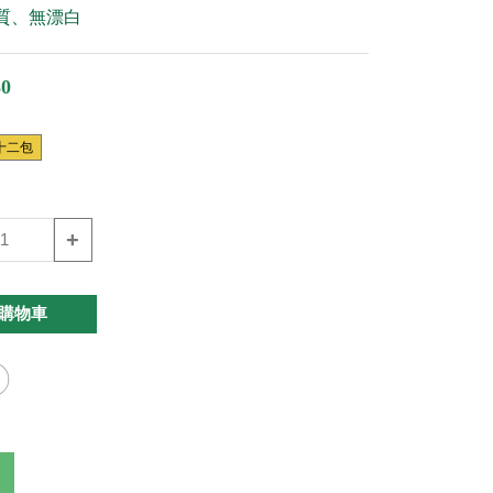
質、無漂白
0
十二包
+
購物車