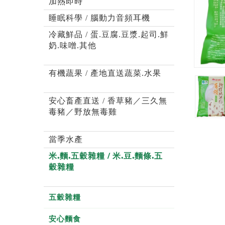
加熱即時
睡眠科學 / 腦動力音頻耳機
冷藏鮮品 / 蛋.豆腐.豆漿.起司.鮮
奶.味噌.其他
有機蔬果 / 產地直送蔬菜.水果
安心畜產直送 / 香草豬／三久無
毒豬／野放無毒雞
當季水產
米.麵.五穀雜糧 / 米.豆.麵條.五
穀雜糧
五穀雜糧
安心麵食