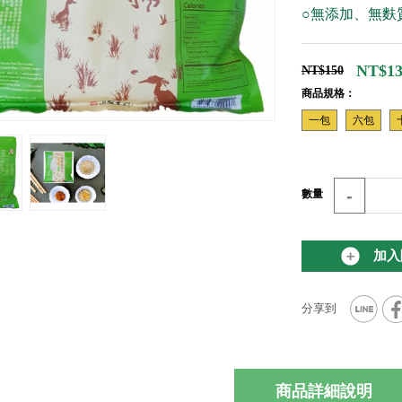
○無添加、無麩
NT$13
NT$150
商品規格：
一包
六包
-
數量
加入
商品詳細說明