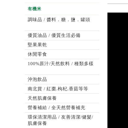
有機米
調味品 / 醬料．糖．鹽．罐頭
優質油品 / 優質生活必備
堅果果乾
休閒零食
100%原汁/天然飲料 / 種類多樣
沖泡飲品
南北貨 / 紅棗.枸杞.香菇等等
天然肌膚保養
營養補給 / 全天然營養補充
環保清潔用品 / 友善清潔/健髮/
肌膚保養