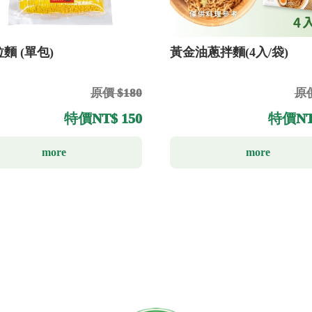
麵 (單包)
黃金油蔥拌麵(4入/袋)
原價 $180
原價
特價
NT$ 150
特價
NT
more
more