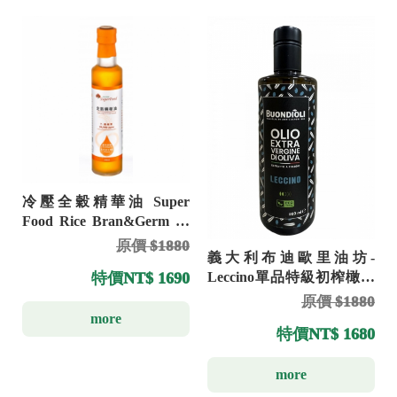
冷壓全穀精華油 Super
Food Rice Bran&Germ oil
250ml
原價 $1880
義大利布迪歐里油坊-
特價
NT$ 1690
Leccino單品特級初榨橄欖
油500ml
原價 $1880
more
特價
NT$ 1680
more