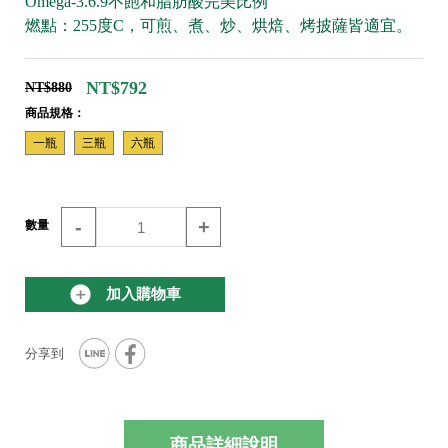
Omega-3.6.9不飽和脂肪酸完美比例
燃點：255度C，可煎、煮、炒、烘焙、烤披薩皆適宜。
NT$792
NT$880
商品規格：
一瓶
三瓶
六瓶
-
+
數量
加入購物車
商品詳細說明