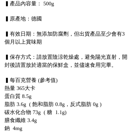
▍產品內容量： 500g
▍原產地：德國
▍有效日期：無添加防腐劑，但出貨產品至少會有3
個月以上賞味期
▍保存方式：請放置陰涼乾燥處，避免陽光直射，開
封後請置放於適當的保鮮盒，並儘速食用完畢。
▍每百克營養 (參考值)
熱量 365大卡
蛋白質 8.5g
脂肪 3.6g ( 飽和脂肪 0.8g，反式脂肪 0g )
碳水化合物 73g ( 糖 1.1g)
膳食纖維 3.4g
鈉 4mg