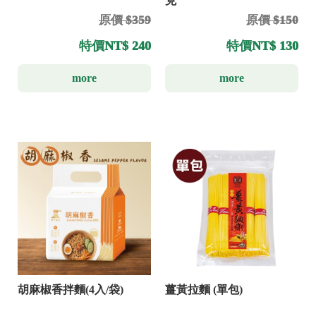
克
原價 $359
原價 $150
特價
NT$ 240
特價
NT$ 130
more
more
胡麻椒香拌麵(4入/袋)
薑黃拉麵 (單包)