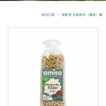
商品訂購
>
無麩質 全穀糙米（螺旋）麵