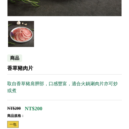
商品
香草豬肉片
取自香草豬肩胛部，口感豐富，適合火鍋涮肉片亦可炒
或煮
NT$200
NT$200
商品規格：
一包