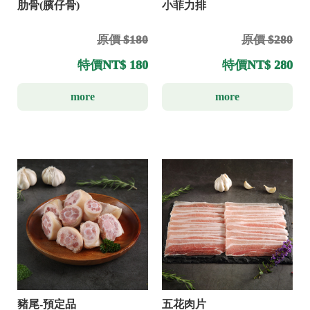
肋骨(臏仔骨)
小菲力排
原價 $180
原價 $280
特價
NT$ 180
特價
NT$ 280
more
more
豬尾-預定品
五花肉片