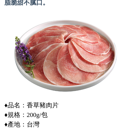
脂脆甜不膩口。
♦品名：香草豬肉片
♦規格：200g/包
♦產地：台灣