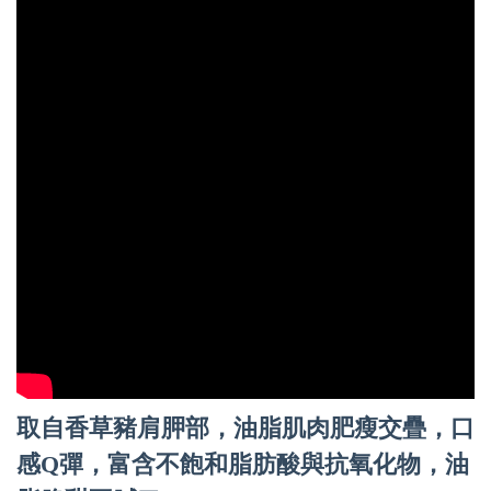
取自香草豬肩胛部，油脂肌肉肥瘦交疊，口
感Q彈，富含不飽和脂肪酸與抗氧化物，油