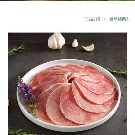
商品訂購
>
香草豬肉片