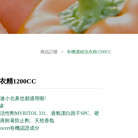
商品訂購
>
有機濃縮洗衣精1200CC
精1200CC
連小北鼻也都適用喔!
罐
性劑MYRITOL 331、過氧潔白因子SPC、硬
再附著防止劑、天然香氛
ocert有機認證成分