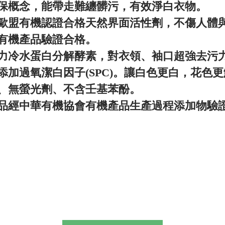
保概念，能帶走難纏髒污，有效淨白衣物。
歐盟有機認證合格天然界面活性劑，不傷人體
有機產品驗證合格。
力冷水蛋白分解酵素，對衣領、袖口超強去污
添加過氧潔白因子(SPC)。讓白色更白，花色
、無螢光劑、不含壬基苯酚。
品經中華有機協會有機產品生產過程添加物驗證合格，