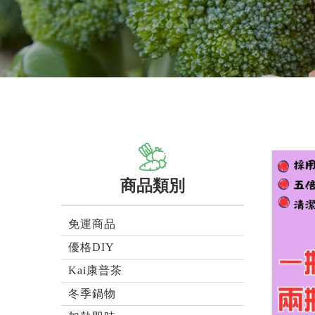
商品類別
免運商品
優格DIY
Kai康普茶
冬季鍋物