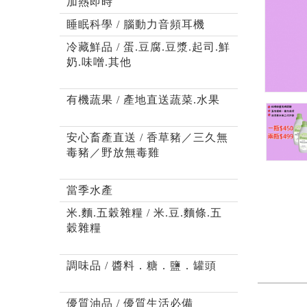
加熱即時
睡眠科學 / 腦動力音頻耳機
冷藏鮮品 / 蛋.豆腐.豆漿.起司.鮮
奶.味噌.其他
有機蔬果 / 產地直送蔬菜.水果
安心畜產直送 / 香草豬／三久無
毒豬／野放無毒雞
當季水產
米.麵.五穀雜糧 / 米.豆.麵條.五
穀雜糧
調味品 / 醬料．糖．鹽．罐頭
優質油品 / 優質生活必備