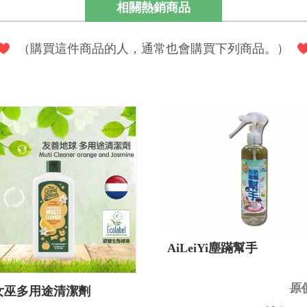
相關熱銷商品
（購買這件商品的人，通常也會購買下列商品。）
AiLeiYi塵蹣幫手
原價
女巫多用途清潔劑