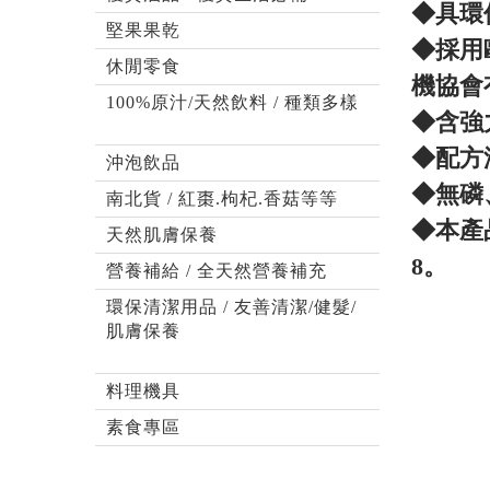
◆具環
堅果果乾
◆採用
休閒零食
機協會
100%原汁/天然飲料 / 種類多樣
◆含強
◆配方
沖泡飲品
◆無磷
南北貨 / 紅棗.枸杞.香菇等等
◆本產
天然肌膚保養
8。
營養補給 / 全天然營養補充
環保清潔用品 / 友善清潔/健髮/
肌膚保養
料理機具
素食專區