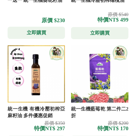
一送一 統一生機葵花籽油
統一生機冷壓初榨橄欖油
原價 $540
特價
NT$ 499
原價 $230
立即購買
立即購買
統一生機 有機冷壓初榨亞
統一生機藍莓乾 第二件二2
麻籽油 多件優惠促銷
折
原價 $350
原價 $200
特價
NT$ 297
特價
NT$ 170