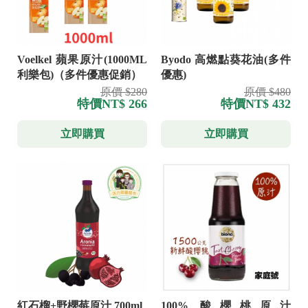
Voelkel 蘋果原汁(1000ML
Byodo 高燃點葵花油(多件
利樂包)（多件優惠促銷）
優惠)
原價 $280
原價 $480
特價
NT$ 266
特價
NT$ 432
立即購買
立即購買
紅石榴+野櫻莓原汁 700ml
100% 酸櫻桃原汁