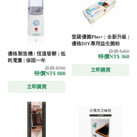
普羅優菌Plus+ | 全新升級 |
優格DIY專用益生菌粉
原價 $460
優格製造機 | 恆溫發酵 | 低
特價
NT$ 360
耗電量 | 保固一年
原價 $990
立即購買
特價
NT$ 880
立即購買