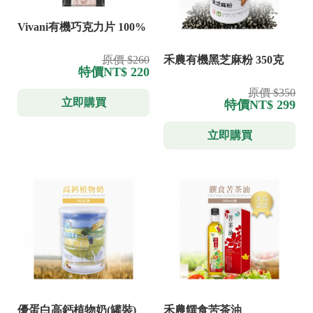
Vivani有機巧克力片 100%
原價 $260
禾農有機黑芝麻粉 350克
特價
NT$ 220
原價 $350
立即購買
特價
NT$ 299
立即購買
優蛋白高鈣植物奶(罐裝)
禾農饌食苦茶油