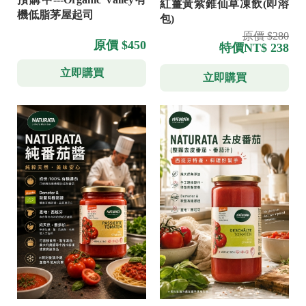
紅薑黃紫錐仙草凍飲(即溶
機低脂茅屋起司
包)
原價 $280
原價 $450
特價
NT$ 238
立即購買
立即購買