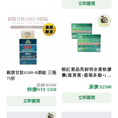
立即購買
蝦紅素晶亮鮮明全素軟膠
穀胱甘肽GSH+B群錠 三瓶
囊(葉黃素+藍莓多酚+) 多
75折
件優惠
原價 $1500
原價 $2500
特價
NT$ 1350
立即購買
立即購買