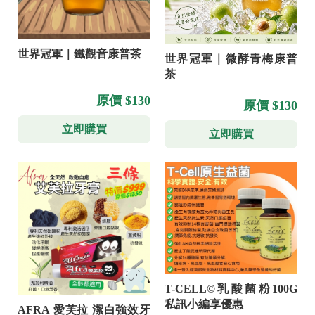
世界冠軍｜鐵觀音康普茶
世界冠軍｜微酵青梅康普
茶
原價 $130
原價 $130
立即購買
立即購買
T-CELL©乳酸菌粉100G
私訊小編享優惠
AFRA 愛芙拉 潔白強效牙