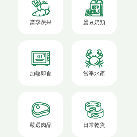
當季蔬果
蛋豆奶類
加熱即食
當季水產
嚴選肉品
日常乾貨