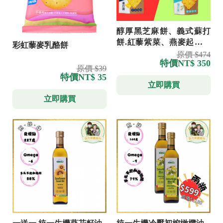
醇厚黑芝麻餅、義式蘇打
餅.紅藜紫菜、燕麥起司蘇
彩虹藜麥乳酪餅
打餅.醇厚.醇厚鮮奶薄餅 任
原價 $474
特價
NT$ 350
意搭享六包 享優惠
原價 $39
特價
NT$ 35
立即購買
立即購買