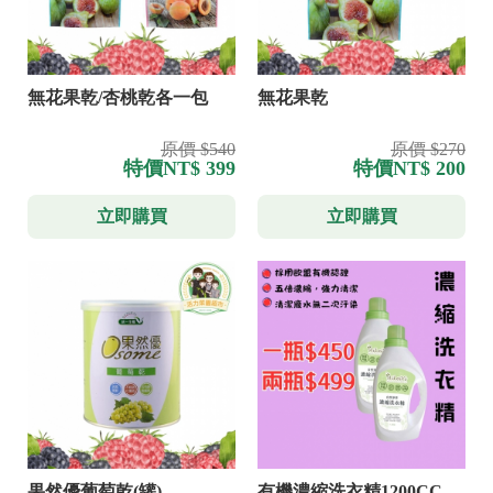
無花果乾/杏桃乾各一包
無花果乾
原價 $540
原價 $270
特價
NT$ 399
特價
NT$ 200
立即購買
立即購買
果然優葡萄乾(罐)
有機濃縮洗衣精1200CC