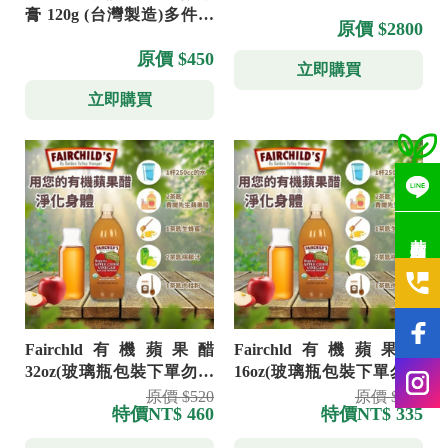
膏 120g (台灣製造)多件優
原價 $2800
惠
原價 $450
立即購買
立即購買
若有疑問歡迎洽詢
Fairchld有機蘋果醋
Fairchld有機蘋果醋
32oz(玻璃瓶包裝下單勿選
16oz(玻璃瓶包裝下單勿選
超取)
超取)
原價 $520
原價 $350
特價
NT$ 460
特價
NT$ 335