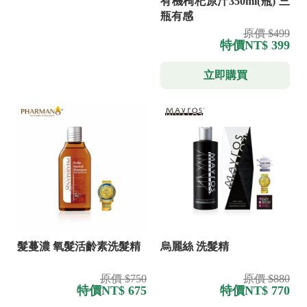
有機枸杞原汁350ml(瓶) 三
瓶有感
原價 $499
特價
NT$ 399
立即購買
髮蔓濃 氧髮活齡素洗髮精
烏麗絲 洗髮精
原價 $750
原價 $880
特價
NT$ 675
特價
NT$ 770