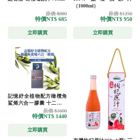
（1000ml）
原價 $880
原價 $1250
特價
NT$ 685
特價
NT$ 950
立即購買
立即購買
記憶紓全植物配方橄欖角
鯊烯六合一膠囊 十二盒送
GSH乳酸菌一盒
原價 $1600
特價
NT$ 1440
立即購買