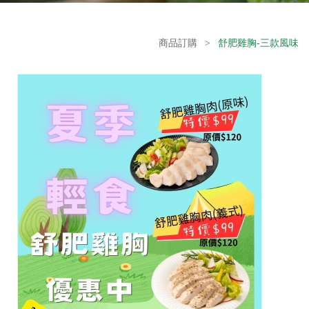
商品訂購
>
舒肥雞胸-三款風味