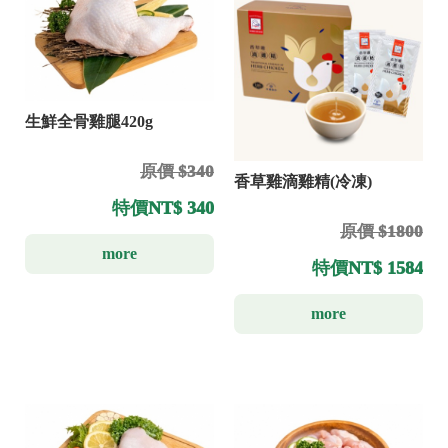
生鮮全骨雞腿420g
原價 $340
香草雞滴雞精(冷凍)
特價
NT$ 340
原價 $1800
more
特價
NT$ 1584
more