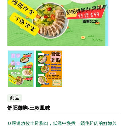
商品
舒肥雞胸-三款風味
Ｏ嚴選放牧土雞胸肉，低溫中慢煮，鎖住雞肉的鮮嫩與