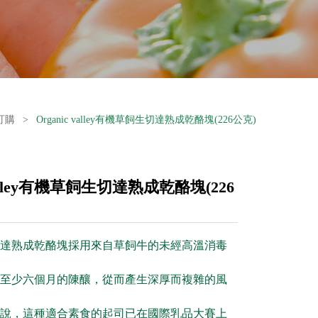
訂購
>
Organic valley有機草飼生切達熟成乾酪塊(226公克)
 valley有機草飼生切達熟成乾酪塊(226
k® 生切達熟成乾酪塊採用來自草飼牛的未經高溫消毒
至少六個月的陳釀，從而產生深厚而複雜的風
說，這種適合素食的起司已在國際乳品大賽上