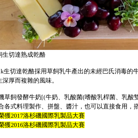
飼生切達熟成乾酪
smilk生切達乾酪採用草飼乳牛產出的未經巴氏消
生深厚而複雜的風味。
機草飼發酵牛奶[(牛奶、乳酸菌(嗜酸乳桿菌、乳酸雙
適合各式料理製作、拼盤、醬汁，也可以直接食用，
榮獲2017洛杉磯國際乳製品大賽
榮獲2016洛杉磯國際乳製品大賽