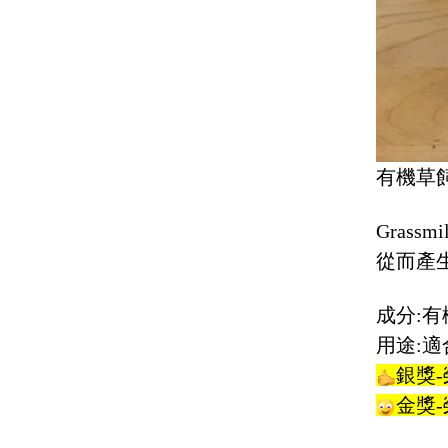
有機草
Gras
從而產
成分:有
用途:
銀獎-
金獎-