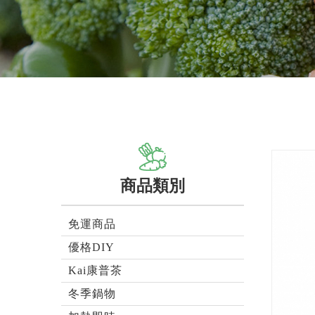
商品類別
免運商品
優格DIY
Kai康普茶
冬季鍋物