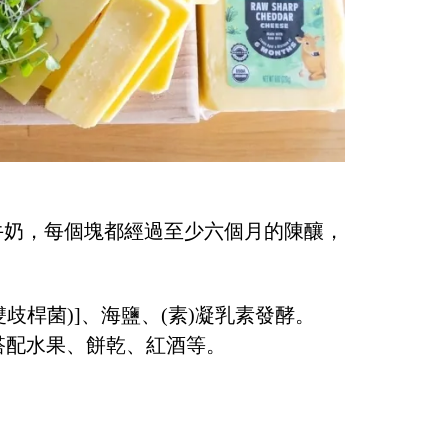
毒的牛奶，每個塊都經過至少六個月的陳釀，
歧桿菌)]、海鹽、(素)凝乳素發酵。
搭配水果、餅乾、紅酒等。