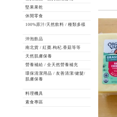
堅果果乾
休閒零食
100%原汁/天然飲料 / 種類多樣
沖泡飲品
南北貨 / 紅棗.枸杞.香菇等等
天然肌膚保養
營養補給 / 全天然營養補充
環保清潔用品 / 友善清潔/健髮/
肌膚保養
料理機具
素食專區