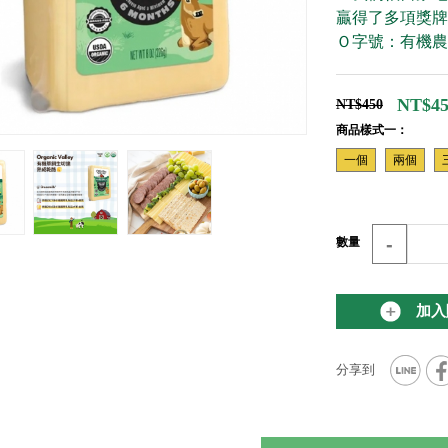
贏得了多項獎牌
Ｏ字號：有機農牧入
NT$45
NT$450
商品樣式一：
一個
兩個
-
數量
加入