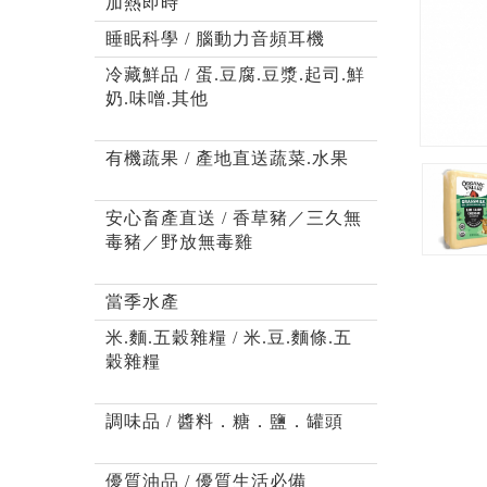
加熱即時
睡眠科學 / 腦動力音頻耳機
冷藏鮮品 / 蛋.豆腐.豆漿.起司.鮮
奶.味噌.其他
有機蔬果 / 產地直送蔬菜.水果
安心畜產直送 / 香草豬／三久無
毒豬／野放無毒雞
當季水產
米.麵.五穀雜糧 / 米.豆.麵條.五
穀雜糧
調味品 / 醬料．糖．鹽．罐頭
優質油品 / 優質生活必備